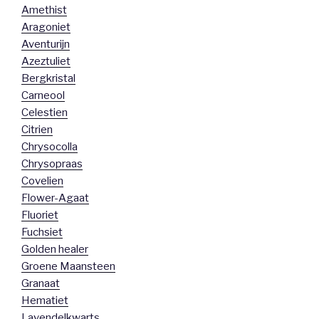
Amethist
Aragoniet
Aventurijn
Azeztuliet
Bergkristal
Carneool
Celestien
Citrien
Chrysocolla
Chrysopraas
Covelien
Flower-Agaat
Fluoriet
Fuchsiet
Golden healer
Groene Maansteen
Granaat
Hematiet
Lavendelkwarts