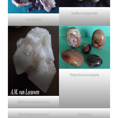
bollen aragoniet
Amethist
Polychroom jaspis
lithium kaarskwarts
Rookkwart op lamp
hangers