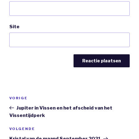
Site
Bericht
Vorig
VORIGE
navigatie
bericht
Jupiter in Vissen en het afscheid van het
Vissentijdperk
Volgend
VOLGENDE
Bericht
Kristal van de maand September 2021