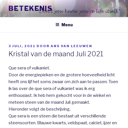
Naar
BETEKENIS
de
inhoud
springen
Menu
GEPLAATST
3 JULI, 2021
DOOR
ANS VAN LEEUWEN
OP
Kristal van de maand Juli 2021
Que sera of vulkaniet.
Door de energiepieken en de grotere hoeveelheid licht
heeft ons lijf het soms zwaar om zich aan te passen. Toen
ik las over de que sera of vulkaniet was ik erg
enthousiast. Ik heb hem gekocht voor in de winkel en
meteen steen van de maand Juli gemaakt.
Hieronder volgt de beschrijving.
Que sera is een steen die bestaat uit verschillende
steensoorten. Blauwe kwarts, veldspaat, calciet, ijzer en