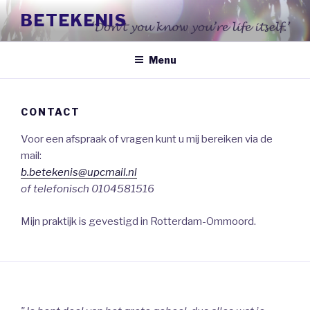
Naar
BETEKENIS
de
inhoud
springen
Menu
CONTACT
Voor een afspraak of vragen kunt u mij bereiken via de
mail:
b.betekenis@upcmail.nl
of telefonisch 0104581516
Mijn praktijk is gevestigd in Rotterdam-Ommoord.