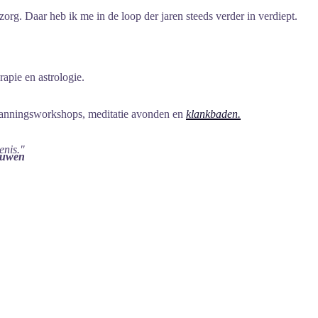
rg. Daar heb ik me in de loop der jaren steeds verder in verdiept.
rapie en astro
logie.
tspanningsworkshops, meditatie avonden en
klankbaden.
enis."
euwen