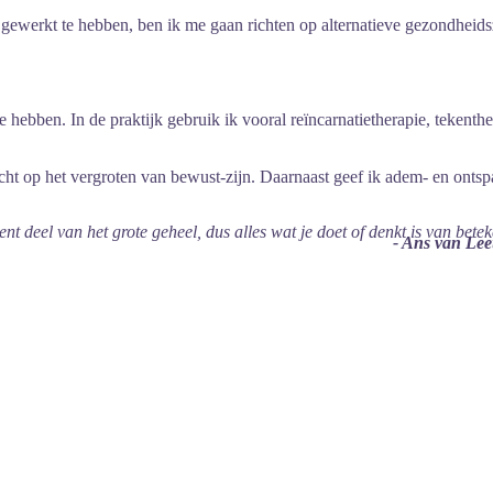
ewerkt te hebben, ben ik me gaan richten op alternatieve gezondheidszo
 hebben. In de praktijk gebruik ik vooral reïncarnatietherapie, tekenthe
icht op het vergroten van bewust-zijn. Daarnaast geef ik adem- en on
ent deel van het grote geheel, dus alles wat je doet of denkt is van betek
- Ans van Le