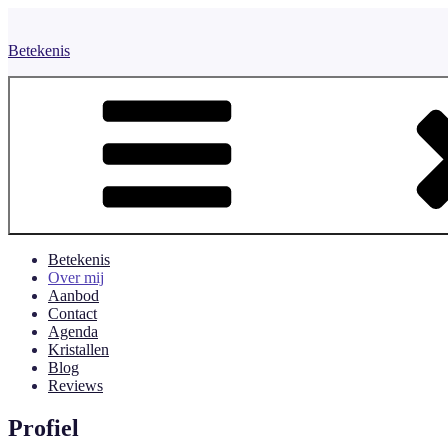
Naar
de
Betekenis
inhoud
springen
Betekenis
Over mij
Aanbod
Contact
Agenda
Kristallen
Blog
Reviews
Profiel