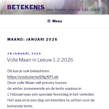
Naar
BETEKENIS
de
inhoud
springen
Menu
MAAND:
JANUARI 2026
GEPLAATST
28 JANUARI, 2026
OP
Volle Maan in Leeuw 1-2-2026
Dit kun je ook beluisteren:
https://youtu.be/ssSRgXiPLek
Deze volle Maan valt precies tussen
de winter zonnewende en de lente equinox in.
1 Februari was een speciale feestdag in het verleden.
Het was en is een dag om intenties te zetten voor de
komende lente.