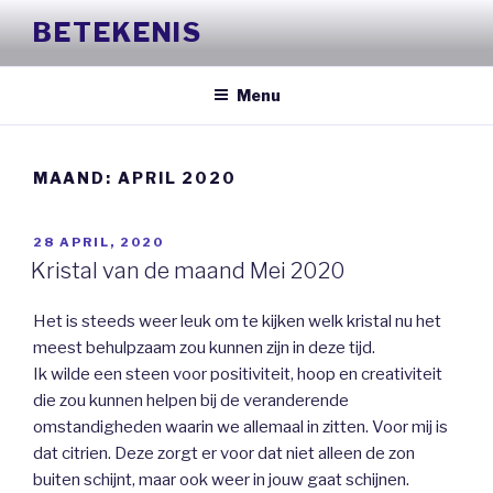
Naar
BETEKENIS
de
inhoud
springen
Menu
MAAND:
APRIL 2020
GEPLAATST
28 APRIL, 2020
OP
Kristal van de maand Mei 2020
Het is steeds weer leuk om te kijken welk kristal nu het
meest behulpzaam zou kunnen zijn in deze tijd.
Ik wilde een steen voor positiviteit, hoop en creativiteit
die zou kunnen helpen bij de veranderende
omstandigheden waarin we allemaal in zitten. Voor mij is
dat citrien. Deze zorgt er voor dat niet alleen de zon
buiten schijnt, maar ook weer in jouw gaat schijnen.