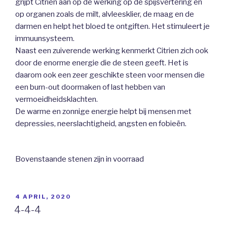
grijpt Citrien aan op de werking op de spijsvertering en
op organen zoals de milt, alvleesklier, de maag en de
darmen en helpt het bloed te ontgiften. Het stimuleert je
immuunsysteem.
Naast een zuiverende werking kenmerkt Citrien zich ook
door de enorme energie die de steen geeft. Het is
daarom ook een zeer geschikte steen voor mensen die
een burn-out doormaken of last hebben van
vermoeidheidsklachten.
De warme en zonnige energie helpt bij mensen met
depressies, neerslachtigheid, angsten en fobieën.
Bovenstaande stenen zijn in voorraad
GEPLAATST
4 APRIL, 2020
OP
4-4-4