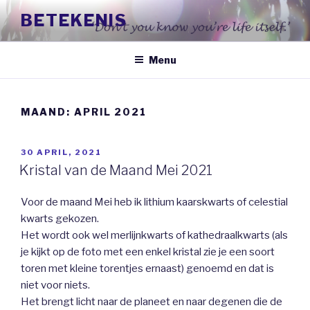
Naar
BETEKENIS
de
inhoud
springen
Menu
MAAND:
APRIL 2021
GEPLAATST
30 APRIL, 2021
OP
Kristal van de Maand Mei 2021
Voor de maand Mei heb ik lithium kaarskwarts of celestial
kwarts gekozen.
Het wordt ook wel merlijnkwarts of kathedraalkwarts (als
je kijkt op de foto met een enkel kristal zie je een soort
toren met kleine torentjes ernaast) genoemd en dat is
niet voor niets.
Het brengt licht naar de planeet en naar degenen die de