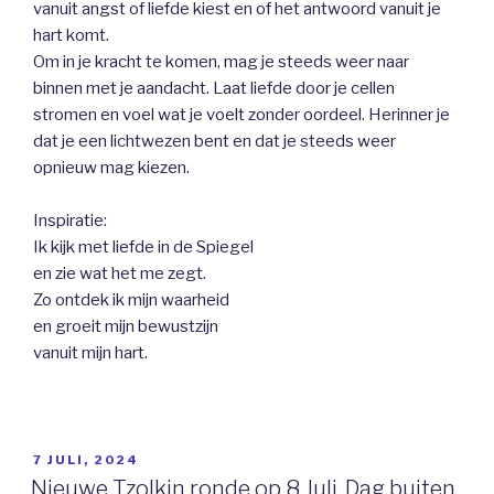
vanuit angst of liefde kiest en of het antwoord vanuit je
hart komt.
Om in je kracht te komen, mag je steeds weer naar
binnen met je aandacht. Laat liefde door je cellen
stromen en voel wat je voelt zonder oordeel. Herinner je
dat je een lichtwezen bent en dat je steeds weer
opnieuw mag kiezen.
Inspiratie:
Ik kijk met liefde in de Spiegel
en zie wat het me zegt.
Zo ontdek ik mijn waarheid
en groeit mijn bewustzijn
vanuit mijn hart.
GEPLAATST
7 JULI, 2024
OP
Nieuwe Tzolkin ronde op 8 Juli. Dag buiten