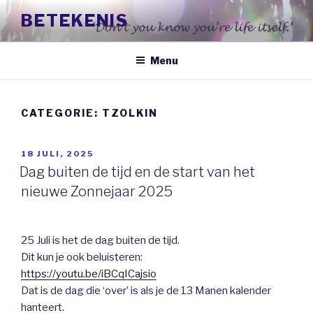
Naar
BETEKENIS
de
inhoud
springen
Menu
CATEGORIE:
TZOLKIN
GEPLAATST
18 JULI, 2025
OP
Dag buiten de tijd en de start van het
nieuwe Zonnejaar 2025
25 Juli is het de dag buiten de tijd.
Dit kun je ook beluisteren:
https://youtu.be/iBCqICajsio
Dat is de dag die ‘over’ is als je de 13 Manen kalender
hanteert.