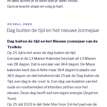
en alles achter je te laten wat je ‘klein’ houdt.
Ga in je kracht staan en volg je hart.
GEPLAATST
20 JULI, 2022
OP
Dag buiten de tijd en het nieuwe zonnejaar
Dag buiten de tijd en het Nieuwe zonnejaar van de
Tzolkin:
Op 25 Juli is het weer de dag buiten de tijd.
Een jaar in de 13 Manen Kalender bestaat uit 13 Manen
van 28 dagen. Dat is een jaar van 364 dagen. De Maya
kalender kent dus in feite maar 364 dagen in plaats van
365 dagen, en dat betekend dat 25 juli, de Dag buiten de
Tijd, een dag is die ‘over’ is. Een dag van loslaten van het
oude en voorbereiden of intenties zetten voor het
nieuwe. Deze dag heeft wel een eigen energie (Zegel en
Toon).
Op 25 Juli 2022 is dat Gele Ster toon 3 in het pad van de