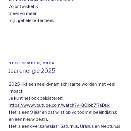
Zo ontwikkel ik
meer en meer
mijn gehele potentieel.
GEPLAATST
31 DECEMBER, 2024
OP
Jaarenergie 2025
2025 lijkt een heel dynamisch jaar te worden met veel
impact.
Je kunt het ook beluisteren:
https://www.youtube.com/watch?v=8Olpb7RaDuk
Het is een 9 jaar en dat wijst op voltooiing, beëindiging
en een nieuw begin.
Het is een overgangsjaar. Saturnus, Uranus en Neptunus