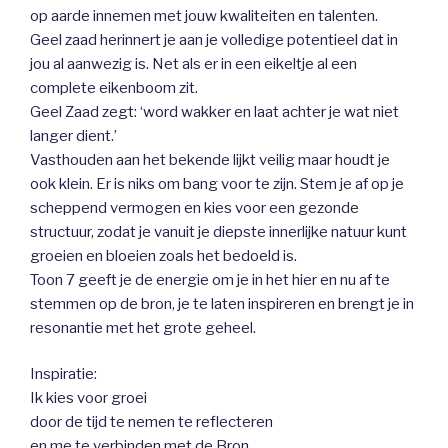
op aarde innemen met jouw kwaliteiten en talenten.
Geel zaad herinnert je aan je volledige potentieel dat in
jou al aanwezig is. Net als er in een eikeltje al een
complete eikenboom zit.
Geel Zaad zegt: ‘word wakker en laat achter je wat niet
langer dient.’
Vasthouden aan het bekende lijkt veilig maar houdt je
ook klein. Er is niks om bang voor te zijn. Stem je af op je
scheppend vermogen en kies voor een gezonde
structuur, zodat je vanuit je diepste innerlijke natuur kunt
groeien en bloeien zoals het bedoeld is.
Toon 7 geeft je de energie om je in het hier en nu af te
stemmen op de bron, je te laten inspireren en brengt je in
resonantie met het grote geheel.
Inspiratie:
Ik kies voor groei
door de tijd te nemen te reflecteren
en me te verbinden met de Bron.