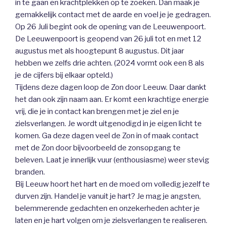
in te gaan en krachtplekken op te zoeken. Dan maak je
gemakkelijk contact met de aarde en voel je je gedragen.
Op 26 Juli begint ook de opening van de Leeuwenpoort.
De Leeuwenpoort is geopend van 26 juli tot en met 12
augustus met als hoogtepunt 8 augustus. Dit jaar
hebben we zelfs drie achten. (2024 vormt ook een 8 als
je de cijfers bij elkaar opteld.)
Tijdens deze dagen loop de Zon door Leeuw. Daar dankt
het dan ook zijn naam aan. Er komt een krachtige energie
vrij, die je in contact kan brengen met je ziel en je
zielsverlangen. Je wordt uitgenodigd in je eigen licht te
komen. Ga deze dagen veel de Zon in of maak contact
met de Zon door bijvoorbeeld de zonsopgang te
beleven. Laat je innerlijk vuur (enthousiasme) weer stevig
branden.
Bij Leeuw hoort het hart en de moed om volledig jezelf te
durven zijn. Handel je vanuit je hart? Je mag je angsten,
belemmerende gedachten en onzekerheden achter je
laten en je hart volgen om je zielsverlangen te realiseren.