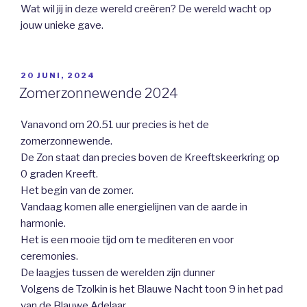
Wat wil jij in deze wereld creëren? De wereld wacht op
jouw unieke gave.
GEPLAATST
20 JUNI, 2024
OP
Zomerzonnewende 2024
Vanavond om 20.51 uur precies is het de
zomerzonnewende.
De Zon staat dan precies boven de Kreeftskeerkring op
0 graden Kreeft.
Het begin van de zomer.
Vandaag komen alle energielijnen van de aarde in
harmonie.
Het is een mooie tijd om te mediteren en voor
ceremonies.
De laagjes tussen de werelden zijn dunner
Volgens de Tzolkin is het Blauwe Nacht toon 9 in het pad
van de Blauwe Adelaar.