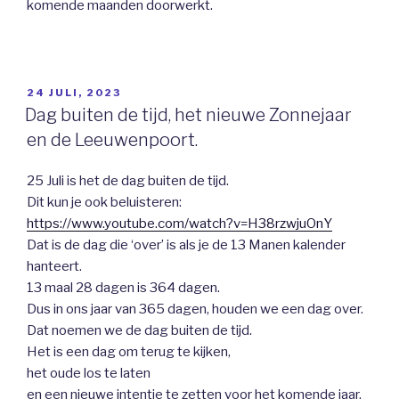
komende maanden doorwerkt.
GEPLAATST
24 JULI, 2023
OP
Dag buiten de tijd, het nieuwe Zonnejaar
en de Leeuwenpoort.
25 Juli is het de dag buiten de tijd.
Dit kun je ook beluisteren:
https://www.youtube.com/watch?v=H38rzwjuOnY
Dat is de dag die ‘over’ is als je de 13 Manen kalender
hanteert.
13 maal 28 dagen is 364 dagen.
Dus in ons jaar van 365 dagen, houden we een dag over.
Dat noemen we de dag buiten de tijd.
Het is een dag om terug te kijken,
het oude los te laten
en een nieuwe intentie te zetten voor het komende jaar.