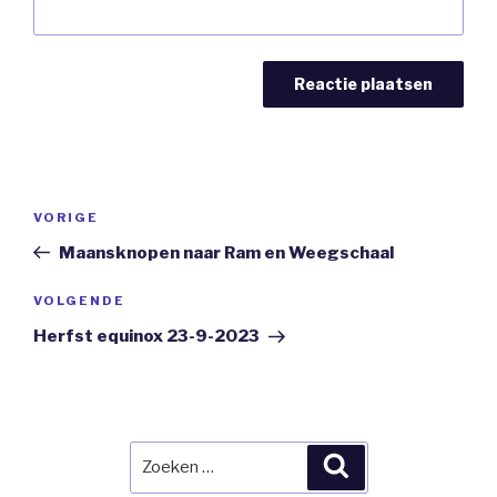
Bericht
Vorig
VORIGE
navigatie
bericht
Maansknopen naar Ram en Weegschaal
Volgend
VOLGENDE
Bericht
Herfst equinox 23-9-2023
Zoeken
Zoeken
naar: