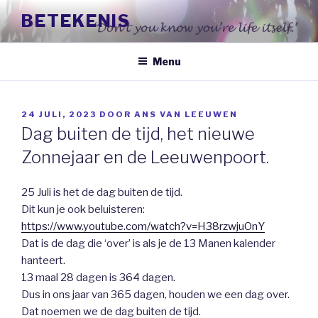
Naar
BETEKENIS
de
inhoud
springen
Menu
GEPLAATST
24 JULI, 2023
DOOR
ANS VAN LEEUWEN
OP
Dag buiten de tijd, het nieuwe
Zonnejaar en de Leeuwenpoort.
25 Juli is het de dag buiten de tijd.
Dit kun je ook beluisteren:
https://www.youtube.com/watch?v=H38rzwjuOnY
Dat is de dag die ‘over’ is als je de 13 Manen kalender
hanteert.
13 maal 28 dagen is 364 dagen.
Dus in ons jaar van 365 dagen, houden we een dag over.
Dat noemen we de dag buiten de tijd.