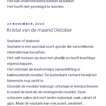
Het kan ondersteunend werken bij kanker.
Het hoeft niet gereinigd te worden.
GEPLAATST
23 NOVEMBER, 2020
OP
Kristal van de maand Oktober
Septarie of drakenei
Septarie is een speciaal soort geode die verschillende
mineralen kan bevatten.
Het valt meteen op door het uiterlijk en heeft krachtige
eigenschappen.
Het ontstaat als knolvormige samenklitting in
kalkhoudende modder. De buitenkant verhard terwijl het
binnenste nog zacht is.
Doordat de modder indroogt, ontstaan er krimpscheuren
in zowel de knol als de omringende modder. Deze
scheuren vullen zich met ander materiaal, vaak calciet of
gips. Maar de septarie kan ook pyriet, siederiet,