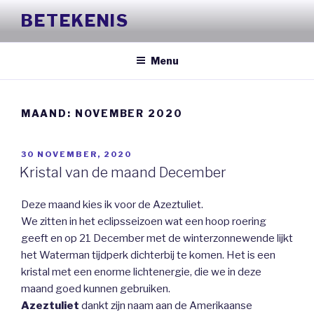
Naar
BETEKENIS
de
inhoud
springen
Menu
MAAND:
NOVEMBER 2020
GEPLAATST
30 NOVEMBER, 2020
OP
Kristal van de maand December
Deze maand kies ik voor de Azeztuliet.
We zitten in het eclipsseizoen wat een hoop roering
geeft en op 21 December met de winterzonnewende lijkt
het Waterman tijdperk dichterbij te komen. Het is een
kristal met een enorme lichtenergie, die we in deze
maand goed kunnen gebruiken.
Azeztuliet
dankt zijn naam aan de Amerikaanse