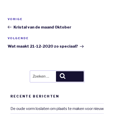
Bericht
Vorig
VORIGE
navigatie
bericht
Kristal van de maand Oktober
Volgend
VOLGENDE
Bericht
Wat maakt 21-12-2020 zo speciaal?
Zoeken
Zoeken
naar:
RECENTE BERICHTEN
De oude vorm loslaten om plaats te maken voor nieuw