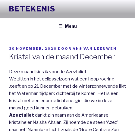
Naar
BETEKENIS
de
inhoud
springen
Menu
GEPLAATST
30 NOVEMBER, 2020
DOOR
ANS VAN LEEUWEN
OP
Kristal van de maand December
Deze maand kies ik voor de Azeztuliet.
We zitten in het eclipsseizoen wat een hoop roering
geeft en op 21 December met de winterzonnewende lijkt
het Waterman tijdperk dichterbij te komen. Het is een
kristal met een enorme lichtenergie, die we in deze
maand goed kunnen gebruiken.
Azeztuliet
dankt zijn naam aan de Amerikaanse
kristalheler Naisha Ahsian. Zij noemde de steen ‘Azez’
naar het ‘Naamloze Licht’ zoals de ‘Grote Centrale Zon’