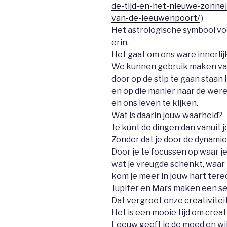
de-tijd-en-het-nieuwe-zonne
van-de-leeuwenpoort/
)
Het astrologische symbool voo
erin.
Het gaat om ons ware innerlij
We kunnen gebruik maken van
door op de stip te gaan staan 
en op die manier naar de wer
en ons leven te kijken.
Wat is daarin jouw waarheid?
Je kunt de dingen dan vanuit 
Zonder dat je door de dynami
Door je te focussen op waar j
wat je vreugde schenkt, waar j
kom je meer in jouw hart terec
Jupiter en Mars maken een se
Dat vergroot onze creativitei
Het is een mooie tijd om creat
Leeuw geeft je de moed en wi