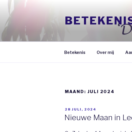
Naar
de
BETEKENI
inhoud
springen
Betekenis
Over mij
Aa
MAAND:
JULI 2024
GEPLAATST
28 JULI, 2024
OP
Nieuwe Maan in L