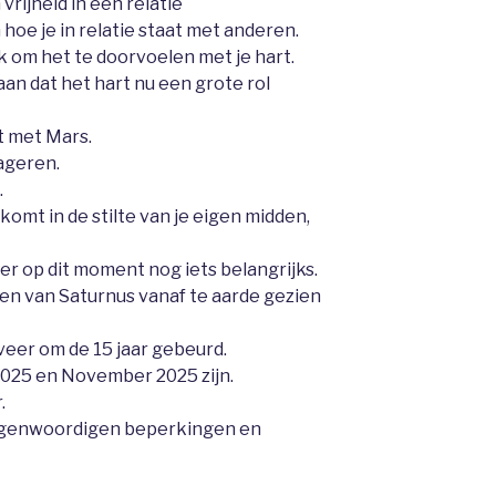
vrijheid in een relatie
 hoe je in relatie staat met anderen.
k om het te doorvoelen met je hart.
an dat het hart nu een grote rol
t met Mars.
eageren.
.
komt in de stilte van je eigen midden,
r op dit moment nog iets belangrijks.
ingen van Saturnus vanaf te aarde gezien
veer om de 15 jaar gebeurd.
2025 en November 2025 zijn.
.
egenwoordigen beperkingen en