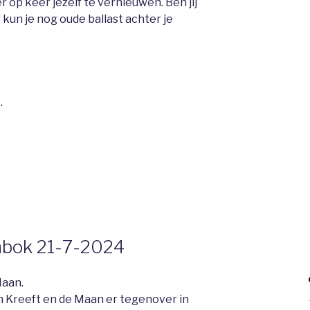
 op keer jezelf te vernieuwen. Ben jij
f kun je nog oude ballast achter je
.
enbok 21-7-2024
Maan.
n Kreeft en de Maan er tegenover in