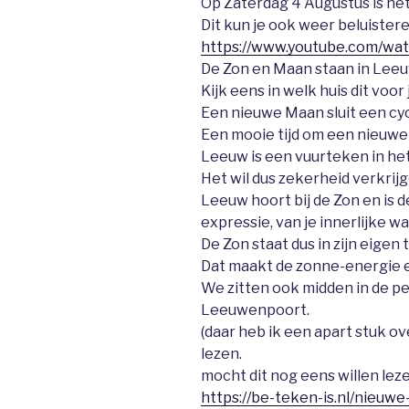
Op Zaterdag 4 Augustus is he
Dit kun je ook weer beluister
https://www.youtube.com/w
De Zon en Maan staan in Leeu
Kijk eens in welk huis dit voor 
Een nieuwe Maan sluit een cyc
Een mooie tijd om een nieuwe 
Leeuw is een vuurteken in het
Het wil dus zekerheid verkrijg
Leeuw hoort bij de Zon en is d
expressie, van je innerlijke w
De Zon staat dus in zijn eigen 
Dat maakt de zonne-energie e
We zitten ook midden in de p
Leeuwenpoort.
(daar heb ik een apart stuk o
lezen.
mocht dit nog eens willen leze
https://be-teken-is.nl/nieuwe