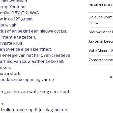
t nieuwe Maan.
RECENTE B
en op Youtube:
atch?v=ft5YqTKkWaA
De oude vorm 
e
w in de 12
graad.
nieuw
jouw valt.
lus af en begint een nieuwe cyclus.
Nieuwe Maan i
intentie te zetten.
Jupiter in Le
 vaste kruis.
en over de eigen identiteit.
Volle Maan in
e energie van het hart, van creatieve
Zomerzonnew
aarheid, van jouw authentieke zelf.
teken.
xtra sterk.
R
eriode van de opening van de
ver geschreven, wat je nog eens kunt
n:
-tzolkin-ronde-op-8-juli-dag-buiten-