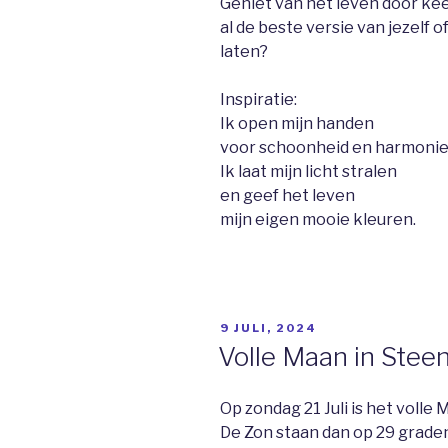
Geniet van het leven door keer
al de beste versie van jezelf o
laten?
Inspiratie:
Ik open mijn handen
voor schoonheid en harmonie
Ik laat mijn licht stralen
en geef het leven
mijn eigen mooie kleuren.
GEPLAATST
9 JULI, 2024
OP
Volle Maan in Ste
Op zondag 21 Juli is het volle 
De Zon staan dan op 29 grade