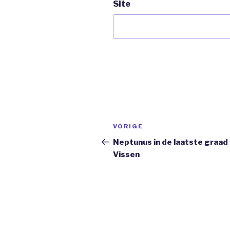
Site
Bericht
Vorig
VORIGE
navigatie
bericht
Neptunus in de laatste graad
Vissen