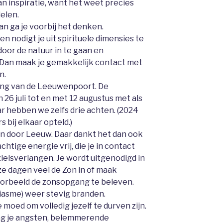
van inspiratie, want het weet precies
elen.
dan ga je voorbij het denken.
en nodigt je uit spirituele dimensies te
door de natuur in te gaan en
 Dan maak je gemakkelijk contact met
n.
ning van de Leeuwenpoort. De
6 juli tot en met 12 augustus met als
ar hebben we zelfs drie achten. (2024
s bij elkaar opteld.)
on door Leeuw. Daar dankt het dan ook
htige energie vrij, die je in contact
zielsverlangen. Je wordt uitgenodigd in
ze dagen veel de Zon in of maak
oorbeeld de zonsopgang te beleven.
siasme) weer stevig branden.
 moed om volledig jezelf te durven zijn.
mag je angsten, belemmerende