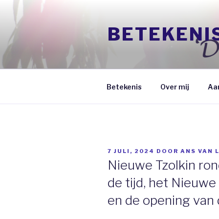
Naar
de
BETEKENI
inhoud
springen
Betekenis
Over mij
Aa
GEPLAATST
7 JULI, 2024
DOOR
ANS VAN 
OP
Nieuwe Tzolkin rond
de tijd, het Nieuwe
en de opening van