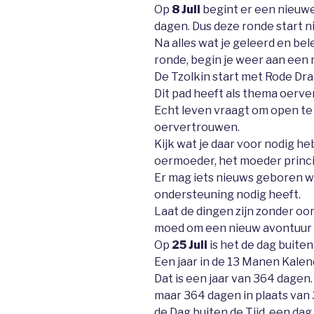
Op
8 Juli
begint er een nieuwe
dagen. Dus deze ronde start n
Na alles wat je geleerd en bel
ronde, begin je weer aan een 
De Tzolkin start met Rode Dra
Dit pad heeft als thema oerve
Echt leven vraagt om open t
oervertrouwen.
Kijk wat je daar voor nodig he
oermoeder, het moeder princi
Er mag iets nieuws geboren w
ondersteuning nodig heeft.
Laat de dingen zijn zonder oo
moed om een nieuw avontuur 
Op
25 Juli
is het de dag buiten 
Een jaar in de 13 Manen Kalen
Dat is een jaar van 364 dagen.
maar 364 dagen in plaats van 3
de Dag buiten de Tijd, een dag i