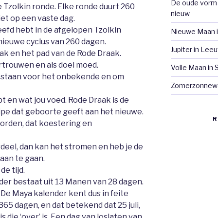
De oude vorm 
 Tzolkin ronde. Elke ronde duurt 260
nieuw
iet op een vaste dag.
eefd hebt in de afgelopen Tzolkin
Nieuwe Maan i
nieuwe cyclus van 260 dagen.
Jupiter in Le
ak en het pad van de Rode Draak.
rtrouwen en als doel moed.
Volle Maan in
e staan voor het onbekende en om
Zomerzonnew
bt en wat jou voed. Rode Draak is de
pe dat geboorte geeft aan het nieuwe.
R
orden, dat koestering en
rdeel, dan kan het stromen en heb je de
aan te gaan.
de tijd.
der bestaat uit 13 Manen van 28 dagen.
 De Maya kalender kent dus in feite
65 dagen, en dat betekend dat 25 juli,
s die ‘over’ is. Een dag van loslaten van