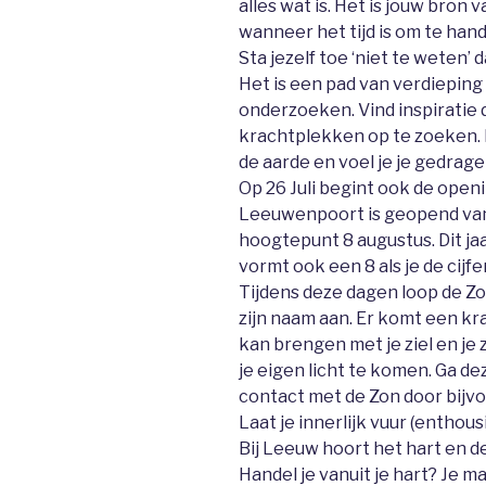
alles wat is. Het is jouw bron 
wanneer het tijd is om te hand
Sta jezelf toe ‘niet te weten’ 
Het is een pad van verdieping 
onderzoeken. Vind inspiratie 
krachtplekken op te zoeken.
de aarde en voel je je gedrage
Op 26 Juli begint ook de ope
Leeuwenpoort is geopend van 2
hoogtepunt 8 augustus. Dit ja
vormt ook een 8 als je de cijfer
Tijdens deze dagen loop de Z
zijn naam aan. Er komt een krac
kan brengen met je ziel en je 
je eigen licht te komen. Ga de
contact met de Zon door bijv
Laat je innerlijk vuur (enthou
Bij Leeuw hoort het hart en de
Handel je vanuit je hart? Je 