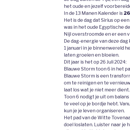
het oude en jezelf voorbereid
In de 13 Manen Kalender is
26 
Het is de dag dat Sirius op een
was in het oude Egyptische de 
Nijl overstroomde en er een 
De dag-energie van deze dag 
1 januari in je binnenwereld h
laten groeien en bloeien.
Dit jaar is het op 26 Juli 2024:
Blauwe Storm toon 6 in het p
Blauwe Storm is een transfor
om te reinigen en te vernieuwen
laat los wat je niet meer dient.
Toon 6 nodigt je uit om balans 
te veel op je bordje hebt. Van
kun je je leven organiseren.
Het pad van de Witte Tovenaar
doel loslaten. Luister naar je 