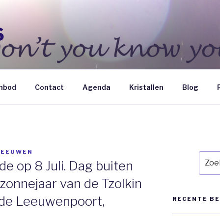
S
nbod
Contact
Agenda
Kristallen
Blog
LEEUWEN
Zoek
e op 8 Juli. Dag buiten
naar:
 zonnejaar van de Tzolkin
 de Leeuwenpoort,
RECENTE B