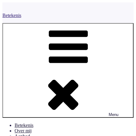
Naar
de
Betekenis
inhoud
springen
Menu
Betekenis
Over mij