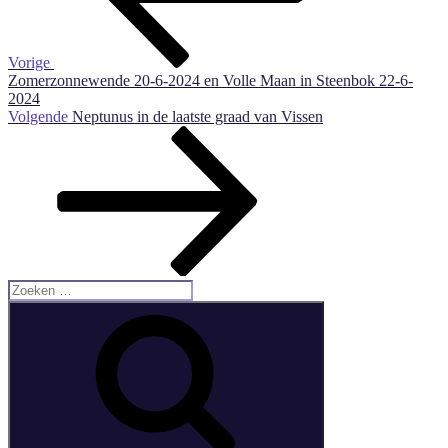
Vorige
Zomerzonnewende 20-6-2024 en Volle Maan in Steenbok 22-6-
2024
Volgend
Volgende
Neptunus in de laatste graad van Vissen
Bericht
Zoeken
naar:
Zoeken