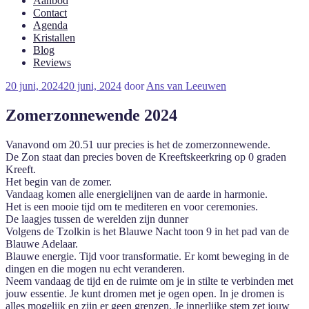
Aanbod
Contact
Agenda
Kristallen
Blog
Reviews
Geplaatst
20 juni, 2024
20 juni, 2024
door
Ans van Leeuwen
op
Zomerzonnewende 2024
Vanavond om 20.51 uur precies is het de zomerzonnewende.
De Zon staat dan precies boven de Kreeftskeerkring op 0 graden
Kreeft.
Het begin van de zomer.
Vandaag komen alle energielijnen van de aarde in harmonie.
Het is een mooie tijd om te mediteren en voor ceremonies.
De laagjes tussen de werelden zijn dunner
Volgens de Tzolkin is het Blauwe Nacht toon 9 in het pad van de
Blauwe Adelaar.
Blauwe energie. Tijd voor transformatie. Er komt beweging in de
dingen en die mogen nu echt veranderen.
Neem vandaag de tijd en de ruimte om je in stilte te verbinden met
jouw essentie. Je kunt dromen met je ogen open. In je dromen is
alles mogelijk en zijn er geen grenzen. Je innerlijke stem zet jouw