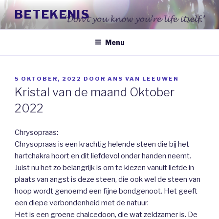
Naar
BETEKENIS
de
inhoud
springen
Menu
GEPLAATST
5 OKTOBER, 2022
DOOR
ANS VAN LEEUWEN
OP
Kristal van de maand Oktober
2022
Chrysopraas:
Chrysopraas is een krachtig helende steen die bij het
hartchakra hoort en dit liefdevol onder handen neemt.
Juist nu het zo belangrijk is om te kiezen vanuit liefde in
plaats van angst is deze steen, die ook wel de steen van
hoop wordt genoemd een fijne bondgenoot. Het geeft
een diepe verbondenheid met de natuur.
Het is een groene chalcedoon, die wat zeldzamer is. De