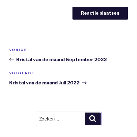
Bericht
Vorig
VORIGE
navigatie
bericht
Kristal van de maand September 2022
Volgend
VOLGENDE
Bericht
Kristal van de maand Juli 2022
Zoeken
Zoeken
naar: