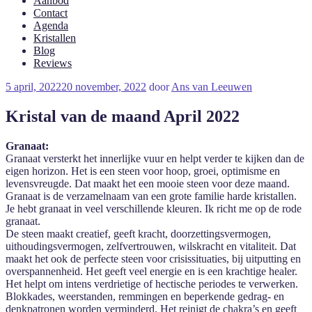
Aanbod
Contact
Agenda
Kristallen
Blog
Reviews
Geplaatst
5 april, 2022
20 november, 2022
door
Ans van Leeuwen
op
Kristal van de maand April 2022
Granaat:
Granaat versterkt het innerlijke vuur en helpt verder te kijken dan de
eigen horizon. Het is een steen voor hoop, groei, optimisme en
levensvreugde. Dat maakt het een mooie steen voor deze maand.
Granaat is de verzamelnaam van een grote familie harde kristallen.
Je hebt granaat in veel verschillende kleuren. Ik richt me op de rode
granaat.
De steen maakt creatief, geeft kracht, doorzettingsvermogen,
uithoudingsvermogen, zelfvertrouwen, wilskracht en vitaliteit. Dat
maakt het ook de perfecte steen voor crisissituaties, bij uitputting en
overspannenheid. Het geeft veel energie en is een krachtige healer.
Het helpt om intens verdrietige of hectische periodes te verwerken.
Blokkades, weerstanden, remmingen en beperkende gedrag- en
denkpatronen worden verminderd. Het reinigt de chakra’s en geeft