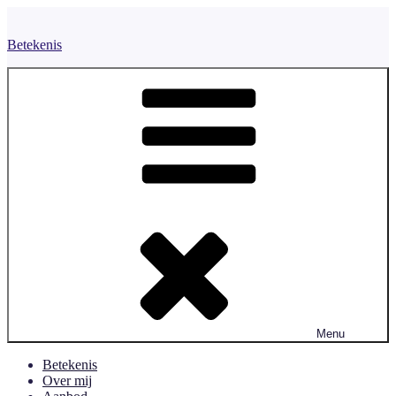
Naar
de
Betekenis
inhoud
springen
Menu
Betekenis
Over mij