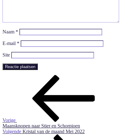
Naam
*
E-mail
*
Site
Bericht
Vorig
bericht
navigatie
Vorige
Maansknopen naar Stier en Schorpioen
Volgend
Volgende
Kristal van de maand Mei 2022
Bericht