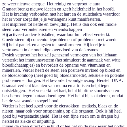
ze weer nieuwe energie. Het reinigt en vergroot je aura.
Granaat brengt nieuwe ideeën en geeft helderheid in het hoofd.
Het is krachtig verbonden met het hart en de stuitchakra waardoor
het er voor zorgt dat je je verlangens kunt manifesteren.
Het inspireert tot liefde en toewijding. Het is dan ook een mooie
steen voor verbintenissen en vriendschappen
Hij activeert andere kristallen, waardoor hun effect versterkt.
Goede steen bij concentratieproblemen of problemen met woede.
Hij helpt paniek en angsten te transformeren. Hij leert je te
vertrouwen in de oneindige overvloed van de kosmos
Fysiek vergroot het het zelf genezend vermogen van het lichaam,
versterkt het immuunsysteem (het stimuleert de aanmaak van witte
bloedlichaampjes) en bevordert de opname van vitaminen en
mineralen. Verder heeft de steen een positieve invloed op bloed en
de bloedsomloop (heel goed bij bloedarmoede), seksuele en potentie
problemen en longen. Het bevordert wondgenezing. Herstelt DNA.
Granaat verlicht klachten van reuma en artritis en helpt tegen
ontstekingen. Het versterkt het hart, helpt bij ritme stoornissen en
beschermd tegen hartaandoeningen. Het helpt bij spataderen, omdat
het de vaatwanden soepel houdt..
Verder is het heel goed voor de eierstokken, testikels, blaas en de
nieren, maar ook voor ontspanning op alle organen. Ook is hij heel
goed bij vergeetachtigheid. Het is een fijne steen om te dragen bij
herstel na ziekte of uitputting.
Draag de steen direct op je huid of leg het op de plek waar het nodig