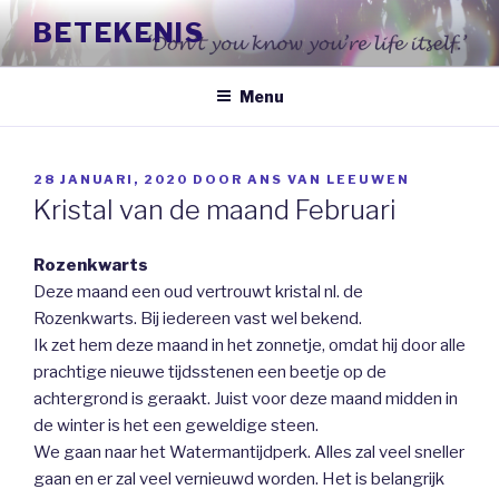
Naar
BETEKENIS
de
inhoud
springen
Menu
GEPLAATST
28 JANUARI, 2020
DOOR
ANS VAN LEEUWEN
OP
Kristal van de maand Februari
Rozenkwarts
Deze maand een oud vertrouwt kristal nl. de
Rozenkwarts. Bij iedereen vast wel bekend.
Ik zet hem deze maand in het zonnetje, omdat hij door alle
prachtige nieuwe tijdsstenen een beetje op de
achtergrond is geraakt. Juist voor deze maand midden in
de winter is het een geweldige steen.
We gaan naar het Watermantijdperk. Alles zal veel sneller
gaan en er zal veel vernieuwd worden. Het is belangrijk