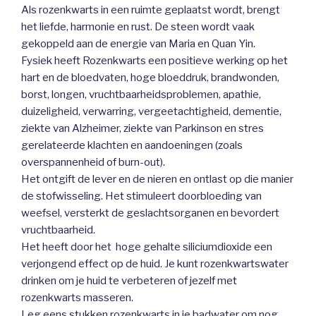
Als rozenkwarts in een ruimte geplaatst wordt, brengt
het liefde, harmonie en rust. De steen wordt vaak
gekoppeld aan de energie van Maria en Quan Yin.
Fysiek heeft Rozenkwarts een positieve werking op het
hart en de bloedvaten, hoge bloeddruk, brandwonden,
borst, longen, vruchtbaarheidsproblemen, apathie,
duizeligheid, verwarring, vergeetachtigheid, dementie,
ziekte van Alzheimer, ziekte van Parkinson en stres
gerelateerde klachten en aandoeningen (zoals
overspannenheid of burn-out).
Het ontgift de lever en de nieren en ontlast op die manier
de stofwisseling. Het stimuleert doorbloeding van
weefsel, versterkt de geslachtsorganen en bevordert
vruchtbaarheid.
Het heeft door het hoge gehalte siliciumdioxide een
verjongend effect op de huid. Je kunt rozenkwartswater
drinken om je huid te verbeteren of jezelf met
rozenkwarts masseren.
Leg eens stukken rozenkwarts in je badwater om nog