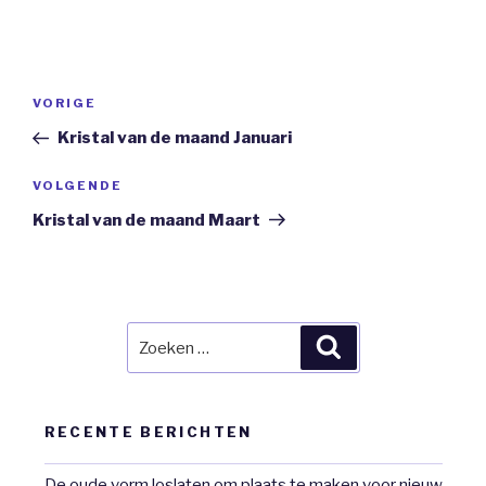
Bericht
Vorig
VORIGE
navigatie
bericht
Kristal van de maand Januari
Volgend
VOLGENDE
Bericht
Kristal van de maand Maart
Zoeken
Zoeken
naar:
RECENTE BERICHTEN
De oude vorm loslaten om plaats te maken voor nieuw