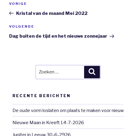
Bericht
Vorig
VORIGE
navigatie
bericht
Kristal van de maand Mei 2022
Volgend
VOLGENDE
Bericht
Dag buiten de tijd en het nieuwe zonnejaar
Zoeken
Zoeken
naar:
RECENTE BERICHTEN
De oude vorm loslaten om plaats te maken voor nieuw
Nieuwe Maan in Kreeft 14-7-2026
Jupiter in Leeuw 30-6-2926