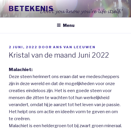
Naar
BETEKENIS
de
inhoud
springen
Menu
GEPLAATST
2 JUNI, 2022
DOOR
ANS VAN LEEUWEN
OP
Kristal van de maand Juni 2022
Malachiet:
Deze steen herinnert ons eraan dat we medescheppers
zijn in deze wereld en dat de mogelijkheden voor onze
creaties eindeloos zijn. Het is een goede steen voor
mensen die zitten te wachten tot hun werkelijkheid
verandert, omdat hij je aanzet tot het leven van je passie.
Het helpt ons om actie en ideeën vorm te geven en om
te creëren.
Malachiet is een heldergroen tot bij zwart groen mineraal.