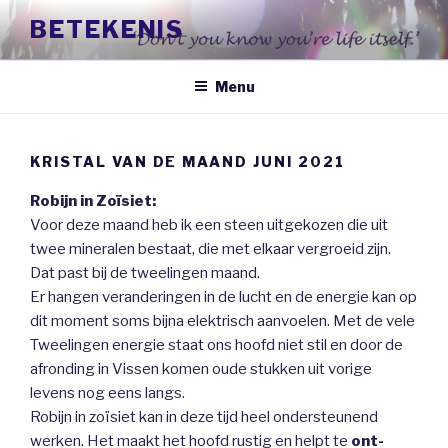
Naar
BETEKENIS
de
inhoud
springen
Menu
KRISTAL VAN DE MAAND JUNI 2021
Robijn in Zoïsiet:
Voor deze maand heb ik een steen uitgekozen die uit
twee mineralen bestaat, die met elkaar vergroeid zijn.
Dat past bij de tweelingen maand.
Er hangen veranderingen in de lucht en de energie kan op
dit moment soms bijna elektrisch aanvoelen. Met de vele
Tweelingen energie staat ons hoofd niet stil en door de
afronding in Vissen komen oude stukken uit vorige
levens nog eens langs.
Robijn in zoïsiet kan in deze tijd heel ondersteunend
werken. Het maakt het hoofd rustig en helpt te
ont-