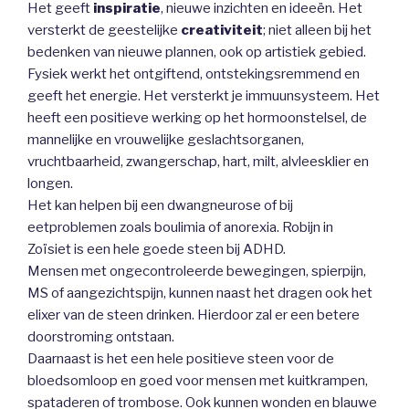
Het geeft
inspiratie
, nieuwe inzichten en ideeën. Het
versterkt de geestelijke
creativiteit
; niet alleen bij het
bedenken van nieuwe plannen, ook op artistiek gebied.
Fysiek werkt het ontgiftend, ontstekingsremmend en
geeft het energie. Het versterkt je immuunsysteem. Het
heeft een positieve werking op het hormoonstelsel, de
mannelijke en vrouwelijke geslachtsorganen,
vruchtbaarheid, zwangerschap, hart, milt, alvleesklier en
longen.
Het kan helpen bij een dwangneurose of bij
eetproblemen zoals boulimia of anorexia. Robijn in
Zoïsiet is een hele goede steen bij ADHD.
Mensen met ongecontroleerde bewegingen, spierpijn,
MS of aangezichtspijn, kunnen naast het dragen ook het
elixer van de steen drinken. Hierdoor zal er een betere
doorstroming ontstaan.
Daarnaast is het een hele positieve steen voor de
bloedsomloop en goed voor mensen met kuitkrampen,
spataderen of trombose. Ook kunnen wonden en blauwe