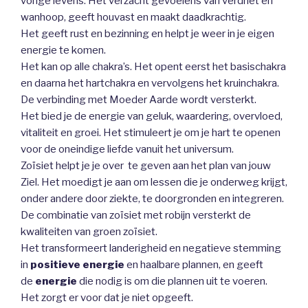
vorige levens. Het verzacht gevoelens van verdriet en
wanhoop, geeft houvast en maakt daadkrachtig.
Het geeft rust en bezinning en helpt je weer in je eigen
energie te komen.
Het kan op alle chakra’s. Het opent eerst het basischakra
en daarna het hartchakra en vervolgens het kruinchakra.
De verbinding met Moeder Aarde wordt versterkt.
Het bied je de energie van geluk, waardering, overvloed,
vitaliteit en groei. Het stimuleert je om je hart te openen
voor de oneindige liefde vanuit het universum.
Zoïsiet helpt je je over te geven aan het plan van jouw
Ziel. Het moedigt je aan om lessen die je onderweg krijgt,
onder andere door ziekte, te doorgronden en integreren.
De combinatie van zoïsiet met robijn versterkt de
kwaliteiten van groen zoïsiet.
Het transformeert landerigheid en negatieve stemming
in
positieve energie
en haalbare plannen, en geeft
de
energie
die nodig is om die plannen uit te voeren.
Het zorgt er voor dat je niet opgeeft.