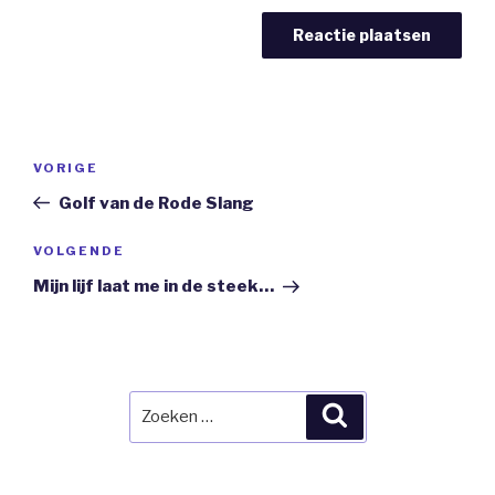
Bericht
Vorig
VORIGE
navigatie
bericht
Golf van de Rode Slang
Volgend
VOLGENDE
Bericht
Mijn lijf laat me in de steek…
Zoeken
Zoeken
naar: