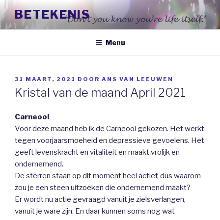
Naar
BETEKENIS
de
inhoud
springen
Menu
GEPLAATST
31 MAART, 2021
DOOR
ANS VAN LEEUWEN
OP
Kristal van de maand April 2021
Carneool
Voor deze maand heb ik de Carneool gekozen. Het werkt
tegen voorjaarsmoeheid en depressieve gevoelens. Het
geeft levenskracht en vitaliteit en maakt vrolijk en
ondernemend.
De sterren staan op dit moment heel actief, dus waarom
zou je een steen uitzoeken die ondernemend maakt?
Er wordt nu actie gevraagd vanuit je zielsverlangen,
vanuit je ware zijn. En daar kunnen soms nog wat