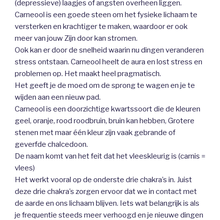
(depressieve) laagjes of angsten overheen liggen.
Carneool is een goede steen om het fysieke lichaam te
versterken en krachtiger te maken, waardoor er ook
meer van jouw Zijn door kan stromen.
Ook kan er door de snelheid waarin nu dingen veranderen
stress ontstaan. Carneool heelt de aura en lost stress en
problemen op. Het maakt heel pragmatisch.
Het geeft je de moed om de sprong te wagen en je te
wijden aan een nieuw pad.
Carneool is een doorzichtige kwartssoort die de kleuren
geel, oranje, rood roodbruin, bruin kan hebben, Grotere
stenen met maar één kleur zijn vaak gebrande of
geverfde chalcedoon.
De naam komt van het feit dat het vleeskleurig is (carnis =
vlees)
Het werkt vooral op de onderste drie chakra’s in. Juist
deze drie chakra’s zorgen ervoor dat we in contact met
de aarde en ons lichaam blijven. Iets wat belangrijk is als
je frequentie steeds meer verhoogd en je nieuwe dingen