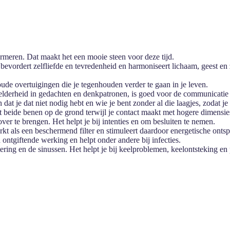
formeren. Dat maakt het een mooie steen voor deze tijd.
evordert zelfliefde en tevredenheid en harmoniseert lichaam, geest en z
 oude overtuigingen die je tegenhouden verder te gaan in je leven.
helderheid in gedachten en denkpatronen, is goed voor de communicatie e
n dat je dat niet nodig hebt en wie je bent zonder al die laagjes, zodat je
t beide benen op de grond terwijl je contact maakt met hogere dimensie
ver te brengen. Het helpt je bij intenties en om besluiten te nemen.
rkt als een beschermend filter en stimuleert daardoor energetische onts
n ontgiftende werking en helpt onder andere bij infecties.
tering en de sinussen. Het helpt je bij keelproblemen, keelontsteking 