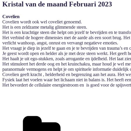
Kristal van de maand Februari 2023
Covelien
Covelien wordt ook wel coveliet genoemd.
Het is een zeldzame metalig glimmende steen.
Het is een krachtige steen die helpt om jezelf te bevrijden en te trans
Het verbind de hogere dimensies met de aarde als een soort brug. Het b
verlicht wanhoop, angst, onrust en vervangt negatieve emoties.
Het vraagt je diep in jezelf te gaan en je te bevrijden van trauma’s en
Je geest wordt open en helder als je met deze steen werkt. Het geeft 
Het haalt je uit ego-stukken, zoals arrogantie en ijdelheid. Het laat zie
Het stimuleert het derde oog en het kruinchakra, maar houd je wel me
paranormale vermogens en helpt je om spirituele informatie duidelijk o
Covelien geeft kracht , helderheid en begrenzing aan het aura. Het we
Fysiek laat het voelen waar het lichaam niet in balans is. Het heeft ee
Het bevordert de cellulaire energiestroom en is goed voor de spijsver
Categorieën