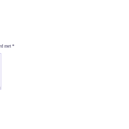
erd met
*