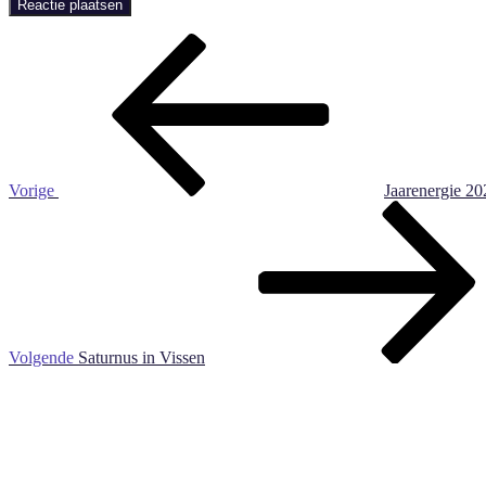
Bericht
Vorig
bericht
navigatie
Vorige
Jaarenergie 20
Volgend
Bericht
Volgende
Saturnus in Vissen
Zoe
naar