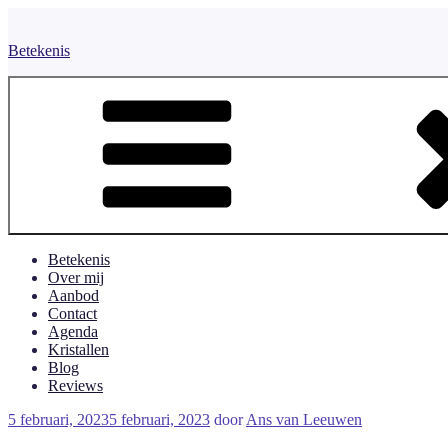
Naar
de
Betekenis
inhoud
springen
Betekenis
Over mij
Aanbod
Contact
Agenda
Kristallen
Blog
Reviews
Geplaatst
5 februari, 2023
5 februari, 2023
door
Ans van Leeuwen
op