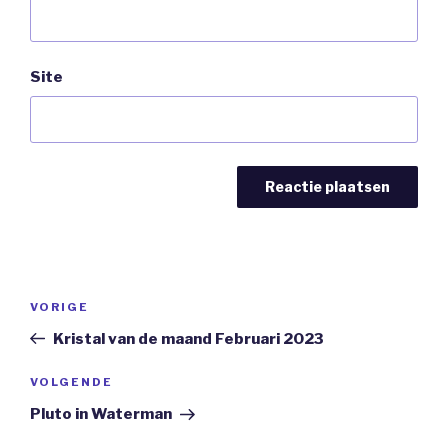
Site
Bericht
Vorig
VORIGE
navigatie
bericht
Kristal van de maand Februari 2023
Volgend
VOLGENDE
Bericht
Pluto in Waterman