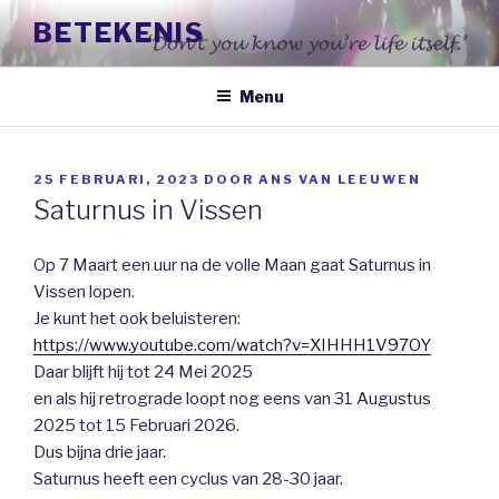
Naar
BETEKENIS
de
inhoud
springen
Menu
GEPLAATST
25 FEBRUARI, 2023
DOOR
ANS VAN LEEUWEN
OP
Saturnus in Vissen
Op 7 Maart een uur na de volle Maan gaat Saturnus in
Vissen lopen.
Je kunt het ook beluisteren:
https://www.youtube.com/watch?v=XIHHH1V97OY
Daar blijft hij tot 24 Mei 2025
en als hij retrograde loopt nog eens van 31 Augustus
2025 tot 15 Februari 2026.
Dus bijna drie jaar.
Saturnus heeft een cyclus van 28-30 jaar.