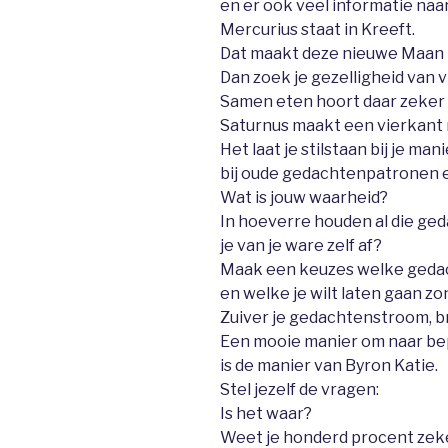
en er ook veel informatie naar
Mercurius staat in Kreeft.
Dat maakt deze nieuwe Maan 
Dan zoek je gezelligheid van v
Samen eten hoort daar zeker b
Saturnus maakt een vierkant 
Het laat je stilstaan bij je ma
bij oude gedachtenpatronen e
Wat is jouw waarheid?
In hoeverre houden al die g
je van je ware zelf af?
Maak een keuzes welke gedach
en welke je wilt laten gaan zo
Zuiver je gedachtenstroom, b
Een mooie manier om naar be
is de manier van Byron Katie.
Stel jezelf de vragen:
Is het waar?
Weet je honderd procent zeke