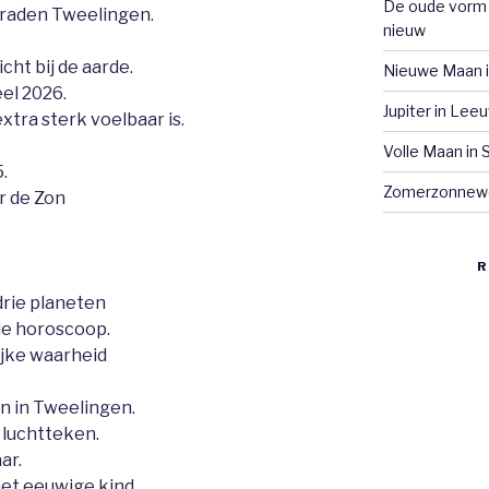
De oude vorm 
graden Tweelingen.
nieuw
cht bij de aarde.
Nieuwe Maan i
eel 2026.
Jupiter in Le
xtra sterk voelbaar is.
Volle Maan in
.
Zomerzonnew
or de Zon
R
drie planeten
 de horoscoop.
ijke waarheid
n in Tweelingen.
 luchtteken.
ar.
het eeuwige kind