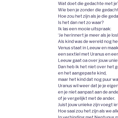
Wat doet die gedachte met je
Wie ben je zonder die gedach
Hoe zou het zijn als je die ge
Is het dan net zo waar?
Ik las een mooie uitspraak:
‘Je herinnert je meer als je los
Als kind was de wereld nog h
Venus staat in Leeuw en maa
een sextiel met Uranus en een
Leeuw gaat oa over jouw uniek
Dan heb ik het niet over het 
en het aangepaste kind,
maar het kind dat nog puur wa
Uranus wil weer dat je je eig
en je niet aanpast aan de and
of je vergelijkt met de ander.
Juist jouw unieke zijn voegt iet
Hoe saai zou het zijn als we a
In verbinding met Neptunus m