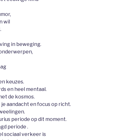
umor,
n wil
.
ving in beweging.
l onderwerpen,
aag
 en keuzes.
rds en heel mentaal.
met de kosmos.
e aandacht en focus op richt.
Tweelingen.
urius periode op dit moment.
gd periode .
l sociaal verkeer is