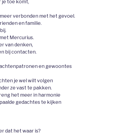
 je toe komt,
meer verbonden met het gevoel.
rienden en familie.
ij.
met Mercurius.
nier van denken,
n bij contacten.
edachtenpatronen en gewoontes
ten je wel wilt volgen
nder ze vast te pakken.
reng het meer in harmonie
paalde gedachtes te kijken
r dat het waar is?