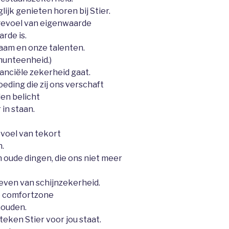
ijk genieten horen bij Stier.
gevoel van eigenwaarde
rde is.
haam en onze talenten.
munteenheid.)
nanciële zekerheid gaat.
eding die zij ons verschaft
en belicht
 in staan.
voel van tekort
n.
oude dingen, die ons niet meer
even van schijnzekerheid.
e comfortzone
houden.
teken Stier voor jou staat.