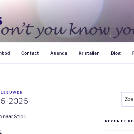
S
nbod
Contact
Agenda
Kristallen
Blog
 LEEUWEN
Zoek
9-6-2026
naar:
 naar Stier.
RECENTE B
o