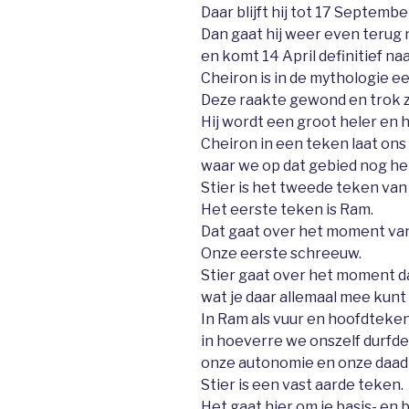
Daar blijft hij tot 17 Septembe
Dan gaat hij weer even terug
en komt 14 April definitief naa
Cheiron is in de mythologie e
Deze raakte gewond en trok zi
Hij wordt een groot heler en 
Cheiron in een teken laat ons
waar we op dat gebied nog he
Stier is het tweede teken van
Het eerste teken is Ram.
Dat gaat over het moment va
Onze eerste schreeuw.
Stier gaat over het moment da
wat je daar allemaal mee kunt 
In Ram als vuur en hoofdteke
in hoeverre we onszelf durfden
onze autonomie en onze daad
Stier is een vast aarde teken.
Het gaat hier om je basis- en