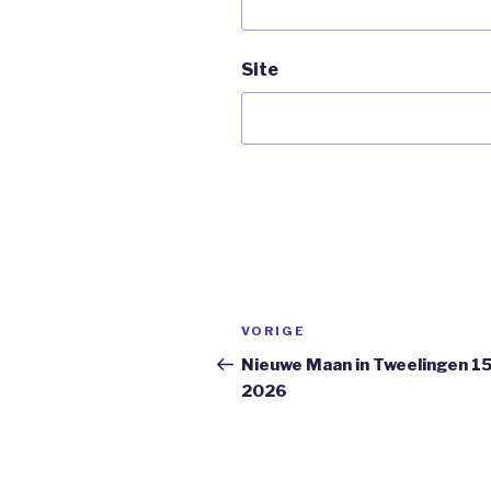
Site
Bericht
Vorig
VORIGE
navigatie
bericht
Nieuwe Maan in Tweelingen 15
2026