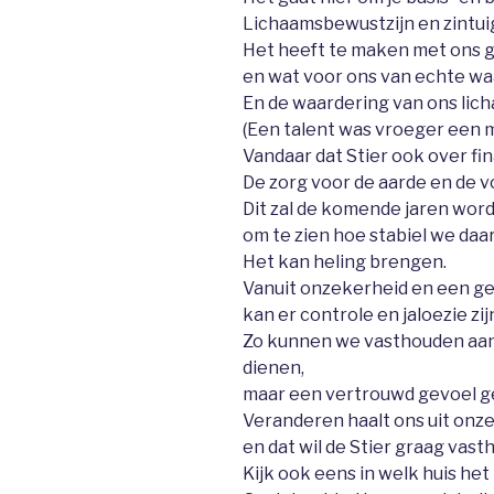
Lichaamsbewustzijn en zintuigl
Het heeft te maken met ons 
en wat voor ons van echte waa
En de waardering van ons lic
(Een talent was vroeger een 
Vandaar dat Stier ook over fi
De zorg voor de aarde en de vo
Dit zal de komende jaren word
om te zien hoe stabiel we daar
Het kan heling brengen.
Vanuit onzekerheid en een ge
kan er controle en jaloezie zij
Zo kunnen we vasthouden aan 
dienen,
maar een vertrouwd gevoel g
Veranderen haalt ons uit onz
en dat wil de Stier graag vast
Kijk ook eens in welk huis het 