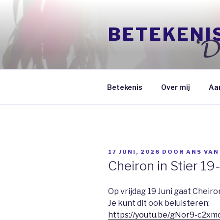
Naar
de
BETEKENI
inhoud
springen
Betekenis
Over mij
Aa
GEPLAATST
17 JUNI, 2026
DOOR
ANS VAN
OP
Cheiron in Stier 1
Op vrijdag 19 Juni gaat Cheiron
Je kunt dit ook beluisteren:
https://youtu.be/gNor9-c2xm