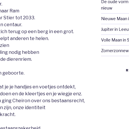
De oude vorm 
r.
nieuw
 naar Ram
r Stier tot 2033.
Nieuwe Maan i
en centaur.
Jupiter in Le
ch terug op een berg in een grot.
helpt anderen te helen.
Volle Maan in
 zien
Zomerzonnew
ling nodig hebben
 de dierenriem.
R
n geboorte.
t je je handjes en voetjes ontdekt,
doen en de kleertjes en je wiegje enz.
n ging Cheiron over ons bestaansrecht,
 zijn, onze identiteit
kracht.
 bestaanszekerheid.