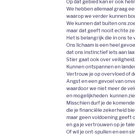
Op dat gebied kan er ook hel
We hebben allemaal graag een
waarop we verder kunnen bo
We kunnen dat buiten ons zo
maar dat geeft nooit echte ze
Het is belangrijk die in ons te
Ons lichaam is een heel gevoe
dat ons instinctief iets aan laa
Stier gaat ook over veiligheid.
Kunnen ontspannen en landen in
Vertrouw je op overvloed of de
Angst en een gevoel van onve
waardoor we niet meer de vel
en mogelijkheden kunnen zie
Misschien durf je de komende 
die je financiële zekerheid bie
maar geen voldoening geeft 
en ga je vertrouwen op je tal
Of wil je ont-spullen en een si