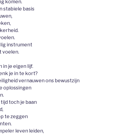
ing komen.
 stabiele basis
uwen,
eken,
kerheid.
 voelen.
lig instrument
t voelen.
 je eigen lijf.
nk je in te kort?
iligheid vernauwen ons bewustzijn
e oplossingen
n.
tijd toch je baan
d,
op te zeggen
enten.
mpeler leven leiden,