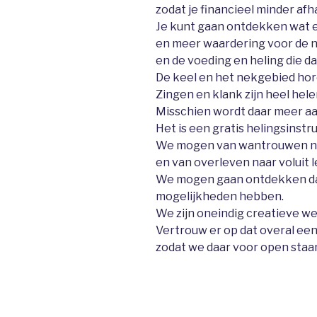
zodat je financieel minder afh
Je kunt gaan ontdekken wat e
en meer waardering voor de 
en de voeding en heling die da
De keel en het nekgebied horen
Zingen en klank zijn heel hele
Misschien wordt daar meer a
Het is een gratis helingsinstrum
We mogen van wantrouwen na
en van overleven naar voluit 
We mogen gaan ontdekken da
mogelijkheden hebben.
We zijn oneindig creatieve w
Vertrouw er op dat overal een 
zodat we daar voor open staa