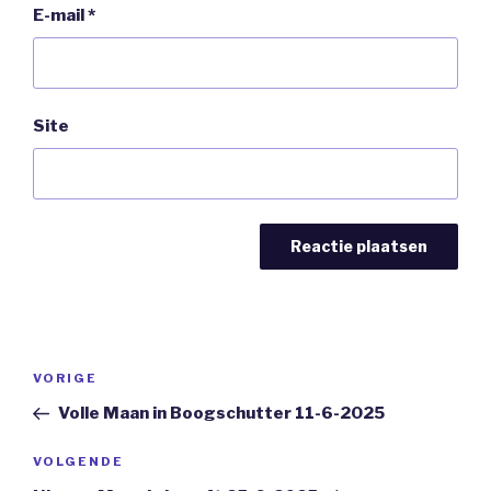
E-mail
*
Site
Bericht
Vorig
VORIGE
navigatie
bericht
Volle Maan in Boogschutter 11-6-2025
Volgend
VOLGENDE
Bericht