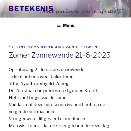
Naar
BETEKENIS
de
inhoud
springen
Menu
GEPLAATST
17 JUNI, 2025
DOOR
ANS VAN LEEUWEN
OP
Zomer Zonnewende 21-6-2025
Op zaterdag 21 Juni is de zonnewende.
Je kunt het ook weer beluisteren:
https://youtu.be/byaIr6Zoeeg
De Zon staat dan precies op 0 graden Kreeft.
Het is het begin van de zomer.
Vandaar dat deze horoscoop invloed heeft op de
volgende drie maanden.
Vroeger werd dit gevierd d.m.v. rituelen..
Men wist toen al dat de sluier gedurende deze dag