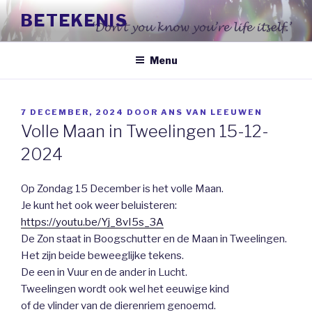
Naar
BETEKENIS
de
inhoud
springen
Menu
GEPLAATST
7 DECEMBER, 2024
DOOR
ANS VAN LEEUWEN
OP
Volle Maan in Tweelingen 15-12-
2024
Op Zondag 15 December is het volle Maan.
Je kunt het ook weer beluisteren:
https://youtu.be/Yj_8vI5s_3A
De Zon staat in Boogschutter en de Maan in Tweelingen.
Het zijn beide beweeglijke tekens.
De een in Vuur en de ander in Lucht.
Tweelingen wordt ook wel het eeuwige kind
of de vlinder van de dierenriem genoemd.