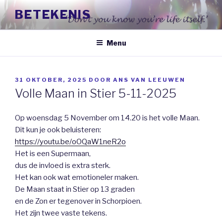
Naar
BETEKENIS
de
inhoud
springen
Menu
GEPLAATST
31 OKTOBER, 2025
DOOR
ANS VAN LEEUWEN
OP
Volle Maan in Stier 5-11-2025
Op woensdag 5 November om 14.20 is het volle Maan.
Dit kun je ook beluisteren:
https://youtu.be/oOQaW1neR2o
Het is een Supermaan,
dus de invloed is extra sterk.
Het kan ook wat emotioneler maken.
De Maan staat in Stier op 13 graden
en de Zon er tegenover in Schorpioen.
Het zijn twee vaste tekens.