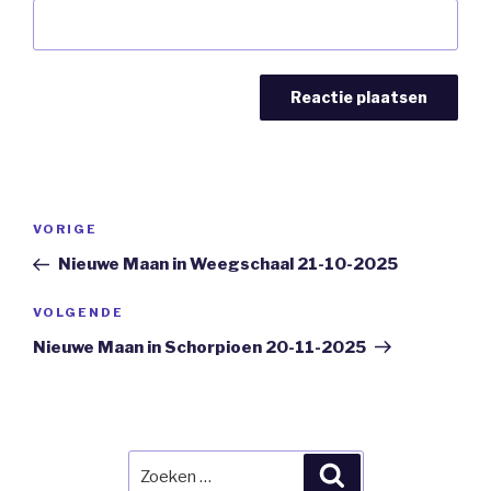
Bericht
Vorig
VORIGE
navigatie
bericht
Nieuwe Maan in Weegschaal 21-10-2025
Volgend
VOLGENDE
Bericht
Nieuwe Maan in Schorpioen 20-11-2025
Zoeken
Zoeken
naar: