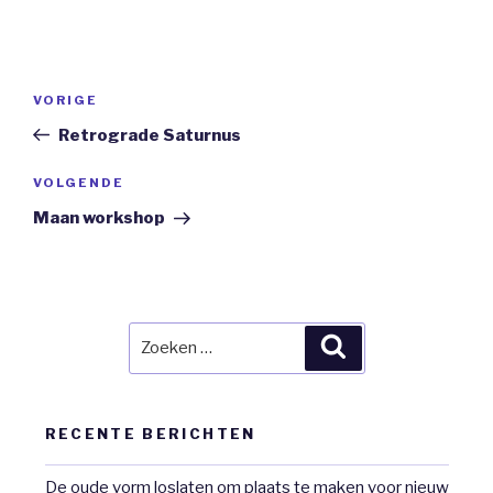
Bericht
Vorig
VORIGE
navigatie
bericht
Retrograde Saturnus
Volgend
VOLGENDE
Bericht
Maan workshop
Zoeken
Zoeken
naar:
RECENTE BERICHTEN
De oude vorm loslaten om plaats te maken voor nieuw