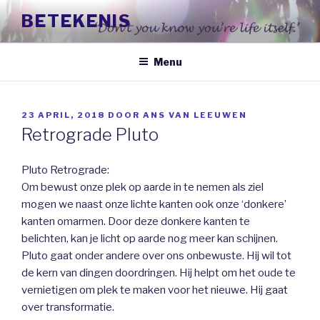
Naar
BETEKENIS
de
inhoud
springen
Menu
GEPLAATST
23 APRIL, 2018
DOOR
ANS VAN LEEUWEN
OP
Retrograde Pluto
Pluto Retrograde:
Om bewust onze plek op aarde in te nemen als ziel
mogen we naast onze lichte kanten ook onze ‘donkere’
kanten omarmen. Door deze donkere kanten te
belichten, kan je licht op aarde nog meer kan schijnen.
Pluto gaat onder andere over ons onbewuste. Hij wil tot
de kern van dingen doordringen. Hij helpt om het oude te
vernietigen om plek te maken voor het nieuwe. Hij gaat
over transformatie.