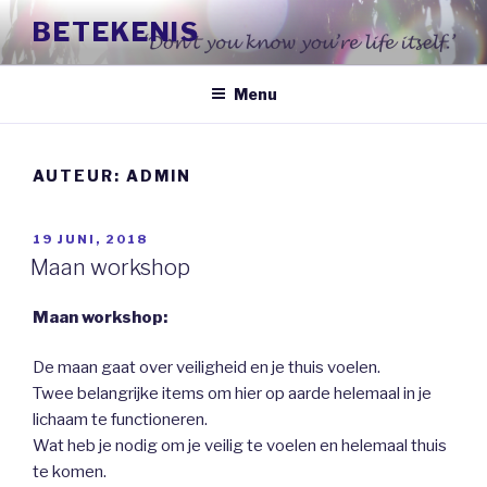
Naar
BETEKENIS
de
inhoud
springen
Menu
AUTEUR:
ADMIN
GEPLAATST
19 JUNI, 2018
OP
Maan workshop
Maan workshop:
De maan gaat over veiligheid en je thuis voelen.
Twee belangrijke items om hier op aarde helemaal in je
lichaam te functioneren.
Wat heb je nodig om je veilig te voelen en helemaal thuis
te komen.