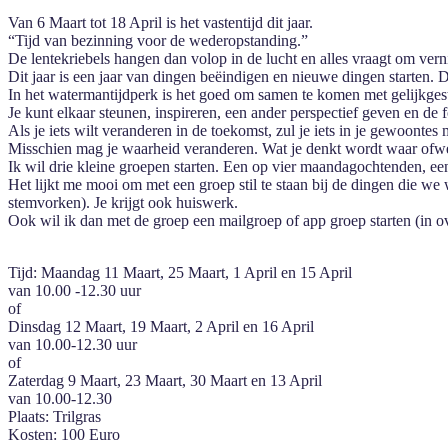
Van 6 Maart tot 18 April is het vastentijd dit jaar.
“Tijd van bezinning voor de wederopstanding.”
De lentekriebels hangen dan volop in de lucht en alles vraagt om ve
Dit jaar is een jaar van dingen beëindigen en nieuwe dingen starten. 
In het watermantijdperk is het goed om samen te komen met gelijkge
Je kunt elkaar steunen, inspireren, een ander perspectief geven en de 
Als je iets wilt veranderen in de toekomst, zul je iets in je gewoontes 
Misschien mag je waarheid veranderen. Wat je denkt wordt waar ofw
Ik wil drie kleine groepen starten. Een op vier maandagochtenden, ee
Het lijkt me mooi om met een groep stil te staan bij de dingen die we
stemvorken). Je krijgt ook huiswerk.
Ook wil ik dan met de groep een mailgroep of app groep starten (in o
Tijd: Maandag 11 Maart, 25 Maart, 1 April en 15 April
van 10.00 -12.30 uur
of
Dinsdag 12 Maart, 19 Maart, 2 April en 16 April
van 10.00-12.30 uur
of
Zaterdag 9 Maart, 23 Maart, 30 Maart en 13 April
van 10.00-12.30
Plaats: Trilgras
Kosten: 100 Euro