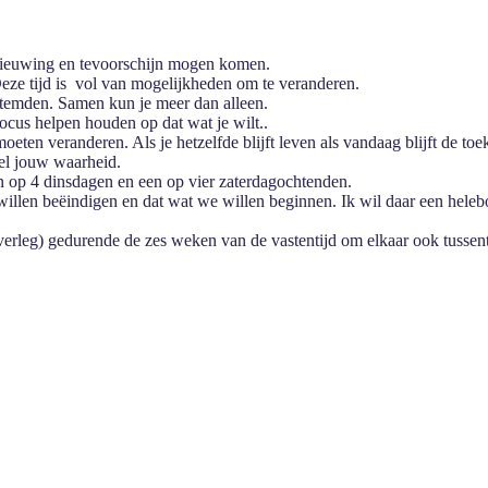
rnieuwing en tevoorschijn mogen komen.
Deze tijd is vol van mogelijkheden om te veranderen.
stemden. Samen kun je meer dan alleen.
focus helpen houden op dat wat je wilt..
moeten veranderen. Als je hetzelfde blijft leven als vandaag blijft de to
el jouw waarheid.
n op 4 dinsdagen en een op vier zaterdagochtenden.
 willen beëindigen en dat wat we willen beginnen. Ik wil daar een helebo
verleg) gedurende de zes weken van de vastentijd om elkaar ook tussent