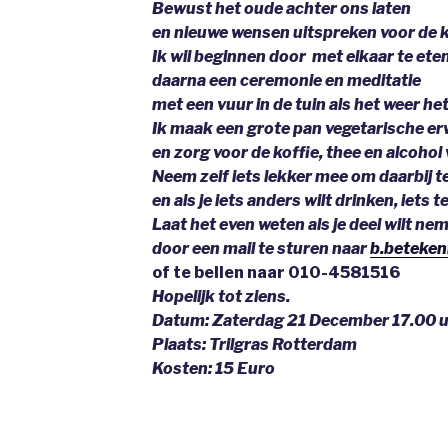
Bewust het oude achter ons laten
en nieuwe wensen uitspreken voor de k
Ik wil beginnen door met elkaar te eten
daarna een ceremonie en meditatie
met een vuur in de tuin als het weer het
Ik maak een grote pan vegetarische e
en zorg voor de koffie, thee en alcohol 
Neem zelf iets lekker mee om daarbij t
en als je iets anders wilt drinken, iets t
Laat het even weten als je deel wilt ne
door een mail te sturen naar
b.beteken
of te bellen naar 010-4581516
Hopelijk tot ziens.
Datum: Zaterdag 21 December 17.00 
Plaats: Trilgras Rotterdam
Kosten: 15 Euro