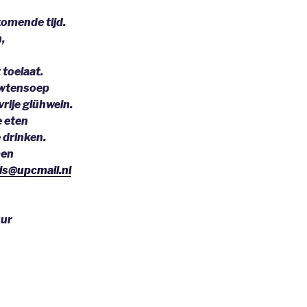
omende tijd.
,
 toelaat.
rwtensoep
vrije glühwein.
e eten
e drinken.
men
is@upcmail.nl
uur